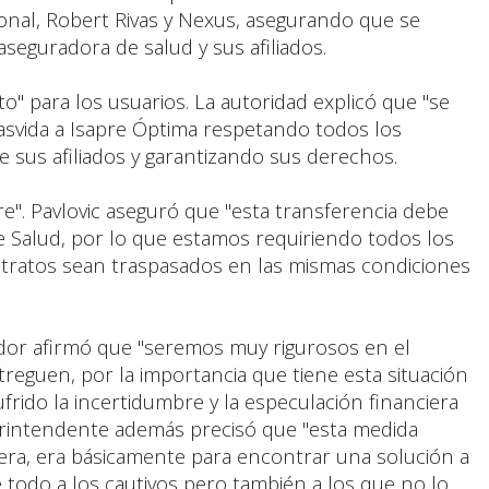
ional, Robert Rivas y Nexus, asegurando que se
seguradora de salud y sus afiliados.
ito" para los usuarios. La autoridad explicó que "se
asvida a Isapre Óptima respetando todos los
e sus afiliados y garantizando sus derechos.
. Pavlovic aseguró que "esta transferencia debe
 Salud, por lo que estamos requiriendo todos los
tratos sean traspasados en las mismas condiciones
ulador afirmó que "seremos muy rigurosos en el
reguen, por la importancia que tiene esta situación
frido la incertidumbre y la especulación financiera
perintendente además precisó que "esta medida
era, era básicamente para encontrar una solución a
e todo a los cautivos pero también a los que no lo