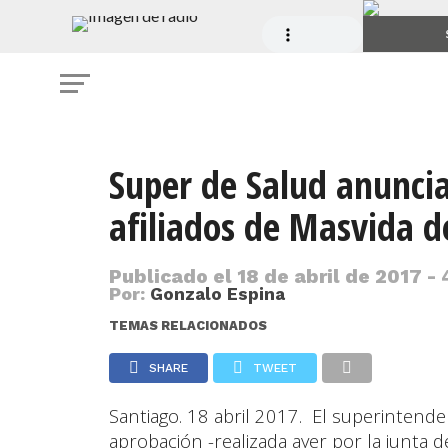
Super de Salud anuncia 
afiliados de Masvida d
Publicado el
18 de abril de 2017 -
Por:
Gonzalo Espina
TEMAS RELACIONADOS
SHARE
TWEET
Santiago. 18 abril 2017. El superintendent
aprobación -realizada ayer por la junta 