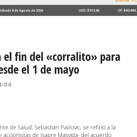
Sábado 8 de Agosto de 2026
USD: $913,86
UF: $40.844
el fin del «corralito» para
esde el 1 de mayo
 4:04
e de Salud, Sebastián Pavlovic, se refirió a la
de accionistas de Isapre Masvida- del acuerdo