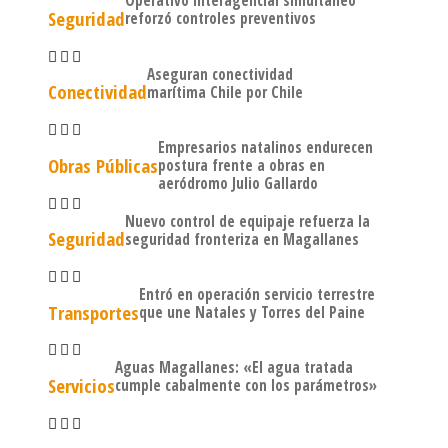
Operativo interagencial simultáneo
Seguridad
reforzó controles preventivos
Aseguran conectividad
Conectividad
marítima Chile por Chile
Empresarios natalinos endurecen
Obras Públicas
postura frente a obras en
aeródromo Julio Gallardo
Nuevo control de equipaje refuerza la
Seguridad
seguridad fronteriza en Magallanes
Entró en operación servicio terrestre
Transportes
que une Natales y Torres del Paine
Aguas Magallanes: «El agua tratada
Servicios
cumple cabalmente con los parámetros»