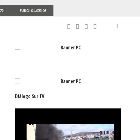
,79
EURO: $1.053,08
Diálogo Sur TV