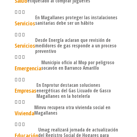
Salud
etiquetado al comprar juguetes
En Magallanes proteger las instalaciones
Servicios
sanitarias debe ser un hábito
Desde Energía aclaran que revisión de
Servicios
medidores de gas responde a un proceso
preventivo
Municipio oficio al Mop por peligroso
Emergencia
socavón en Barranco Amarillo
En Enprotur destacan soluciones
Empresas
energéticas del Gas Licuado de Gasco
Magallanes en la hotelería
Minvu recupera otra vivienda social en
Vivienda
Magallanes
Umag realizará jornada de actualización
Educación
del Registro Social de Hogares para