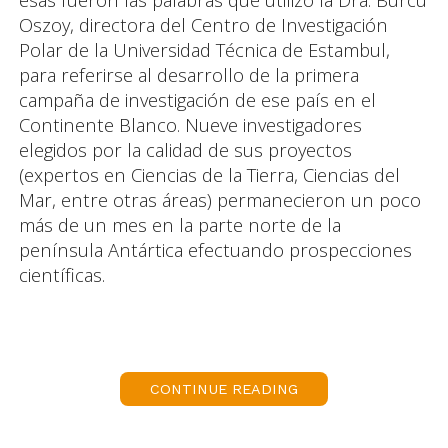
Oszoy, directora del Centro de Investigación
Polar de la Universidad Técnica de Estambul,
para referirse al desarrollo de la primera
campaña de investigación de ese país en el
Continente Blanco. Nueve investigadores
elegidos por la calidad de sus proyectos
(expertos en Ciencias de la Tierra, Ciencias del
Mar, entre otras áreas) permanecieron un poco
más de un mes en la parte norte de la
península Antártica efectuando prospecciones
científicas.
Chile organizó durante finales del 2016 y
comienzos del 2017, la mayor expedición
científica de su historia, la Expedición Científica
CONTINUE READING
Antártica (ECA 53) llevada a cabo por el Instituto
Antártico Chileno (INACH). Este ha sido un