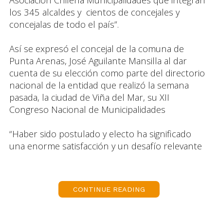
los 345 alcaldes y cientos de concejales y
concejalas de todo el país”.
Así se expresó el concejal de la comuna de
Punta Arenas, José Aguilante Mansilla al dar
cuenta de su elección como parte del directorio
nacional de la entidad que realizó la semana
pasada, la ciudad de Viña del Mar, su XII
Congreso Nacional de Municipalidades
“Haber sido postulado y electo ha significado
una enorme satisfacción y un desafío relevante
en mi trabajo de tres periodos como concejal. En
lo particular de gratitud hacia quienes confiaron
en mi trayectoria donde me ha correspondido
CONTINUE READING
presidir la Comisión de Concejales de toda la
región”