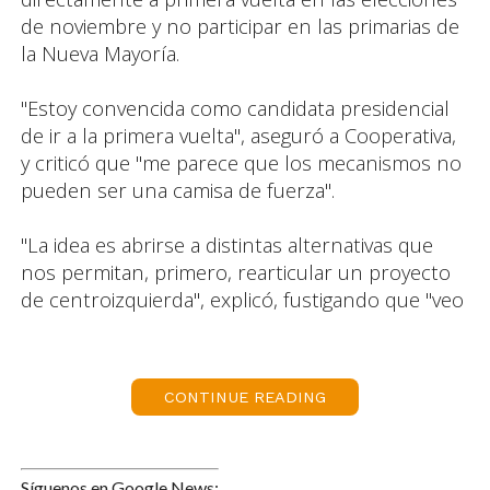
de noviembre y no participar en las primarias de
la Nueva Mayoría.
"Estoy convencida como candidata presidencial
de ir a la primera vuelta", aseguró a Cooperativa,
y criticó que "me parece que los mecanismos no
pueden ser una camisa de fuerza".
"La idea es abrirse a distintas alternativas que
nos permitan, primero, rearticular un proyecto
de centroizquierda", explicó, fustigando que "veo
partidos más bien izquierdistas e ideologizados, y
si el estar unidos depende de un mecanismo, es
una situación de demasiada fragilidad".
CONTINUE READING
Fue en una en entrevista con La Tercera
publicada esta mañana donde Goic adelantó su
Síguenos en Google News: