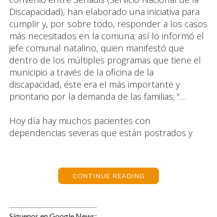
Discapacidad), han elaborado una iniciativa para
cumplir y, por sobre todo, responder a los casos
más necesitados en la comuna; así lo informó el
jefe comunal natalino, quien manifestó que
dentro de los múltiples programas que tiene el
municipio a través de la oficina de la
discapacidad, éste era el más importante y
prioritario por la demanda de las familias; “…
Hoy día hay muchos pacientes con
dependencias severas que están postrados y
que tienen cuidadores y que están de lunes a
lunes y las 24 horas del día cumpliendo su labor
y creo que detectando esa necesidad nos dimos
CONTINUE READING
cuenta que teníamos que generar un programa
donde debemos tener personas capacitadas y
seleccionadas a través de nuestra oficina de la
Síguenos en Google News: