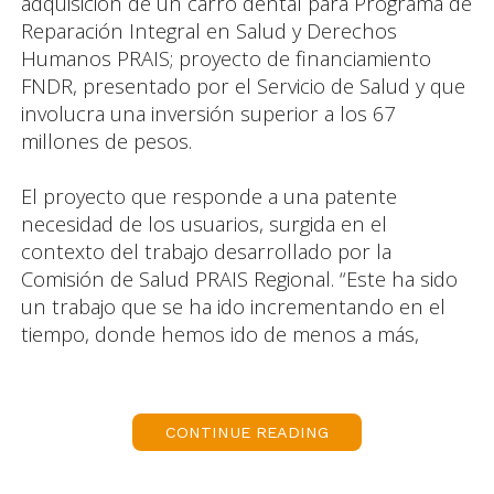
adquisición de un carro dental para Programa de
Reparación Integral en Salud y Derechos
Humanos PRAIS; proyecto de financiamiento
FNDR, presentado por el Servicio de Salud y que
involucra una inversión superior a los 67
millones de pesos.
El proyecto que responde a una patente
necesidad de los usuarios, surgida en el
contexto del trabajo desarrollado por la
Comisión de Salud PRAIS Regional. “Este ha sido
un trabajo que se ha ido incrementando en el
tiempo, donde hemos ido de menos a más,
considerando que el 86,6% de los usuarios tiene
sobre 20 años y no tienen acceso a atención
dental al no formar parte de los grupos
CONTINUE READING
priorizados por los programas odontológicos en
la atención primaria de salud, por lo que