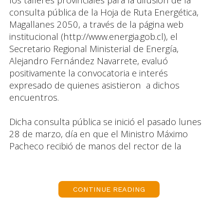
consulta pública de la Hoja de Ruta Energética,
Magallanes 2050, a través de la página web
institucional (http://www.energia.gob.cl), el
Secretario Regional Ministerial de Energía,
Alejandro Fernández Navarrete, evaluó
positivamente la convocatoria e interés
expresado de quienes asistieron a dichos
encuentros.
Dicha consulta pública se inició el pasado lunes
28 de marzo, día en que el Ministro Máximo
Pacheco recibió de manos del rector de la
Universidad de Magallanes, Juan Oyarzo -en
representación de la comunidad-, la Hoja de
Ruta Energética, Magallanes 2050, actividad que
CONTINUE READING
se llevó a cabo en la Sala Terra Australis de esa
Casa de Estudios, a partir de las 12:30 horas. Ese