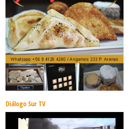
través de sus cuentas”.
El usuario podrá revisar la propuesta de
devolución que el Seguro Público le
proporcionará, la que debe ser aprobada para
generar el pago.
En la aplicación presente en la web de FONASA,
el usuario podrá escoger la modalidad de cobro:
Depósito en Cuenta RUT de Banco Estado; Pago
en caja a través de Vale Vista en Banco Estado; o
depósito en Cuenta Corriente, Vista o Ahorro de
otros bancos.
Diálogo Sur TV
Para aquellos beneficiarios que no estén de
acuerdo con la propuesta que se presentará en
el sitio web, podrán completar en línea un
formulario para la revisión de su caso.