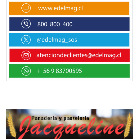
A través del banner “Devolución de Pago en
Exceso”, presente en el sitio web www.fonasa.cl
los beneficiarios cotizantes pueden revisar en
línea si poseen devoluciones en este nuevo
proceso, el cual incluye información de excesos
generados desde el 2010 a la fecha, tal como lo
estipula la Ley.
Son más de mil 700 millones de pesos los
montos a devolver en la presente etapa.
Para la Directora Nacional del Fondo Nacional de
Salud (FONASA), Dra. Jeanette Vega, “se trata de
un proceso transparente, en que el beneficiario
no deberá realizar ningún trámite adicional más
que confirmar si acepta el monto de devolución
propuesto. Esto gracias a que FONASA fiscaliza
toda la información necesaria y la dispone a