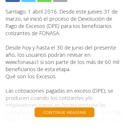
Santiago. 1 abril 2016. Desde este jueves 31 de
marzo, se inició el proceso de Devolución de
Pago de Excesos (DPE) para los beneficiarios
cotizantes de FONASA.
Desde hoy y hasta el 30 de junio del presente
año, los usuarios podrán revisar en
www.fonasa.cl si son parte de los más de 60 mil
beneficiarios de esta etapa.
Qué son los Excesos
Las cotizaciones pagadas en exceso (DPE), se
producen cuando los cotizantes y/o
empleadores pagan en forma errónea las
cotizaciones, ya sea por Doble Pago y/o por Pago
CONTINUE READING
Mayor al Tope Imponible. Se trata de dinero que
pertenece al cotizante y que es devuelto por