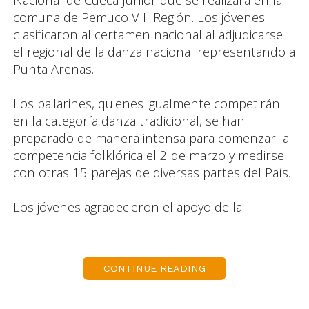
comuna de Pemuco VIII Región. Los jóvenes
clasificaron al certamen nacional al adjudicarse
el regional de la danza nacional representando a
Punta Arenas.
Los bailarines, quienes igualmente competirán
en la categoría danza tradicional, se han
preparado de manera intensa para comenzar la
competencia folklórica el 2 de marzo y medirse
con otras 15 parejas de diversas partes del País.
Los jóvenes agradecieron el apoyo de la
Municipalidad de Punta Arena y antes de partir
se reunieron con el alcalde Emilio Boccazzi.
CONTINUE READING
En tanto Boccazzi se mostró confiado en el
desempeño que mostraran los jóvenes