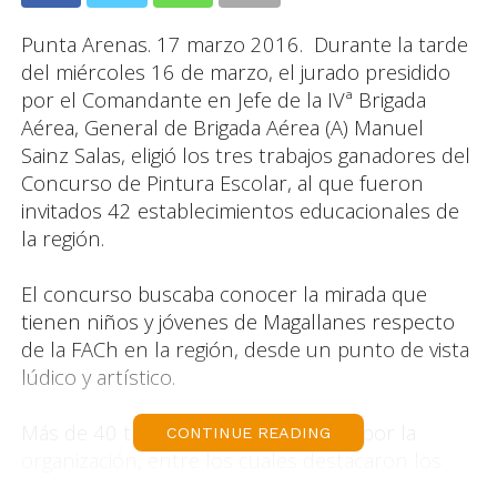
Punta Arenas. 17 marzo 2016. Durante la tarde
del miércoles 16 de marzo, el jurado presidido
por el Comandante en Jefe de la IVª Brigada
Aérea, General de Brigada Aérea (A) Manuel
Sainz Salas, eligió los tres trabajos ganadores del
Concurso de Pintura Escolar, al que fueron
invitados 42 establecimientos educacionales de
la región.
El concurso buscaba conocer la mirada que
tienen niños y jóvenes de Magallanes respecto
de la FACh en la región, desde un punto de vista
lúdico y artístico.
Más de 40 trabajos fueron recibidos por la
CONTINUE READING
organización, entre los cuales destacaron los
siguientes alumnos: