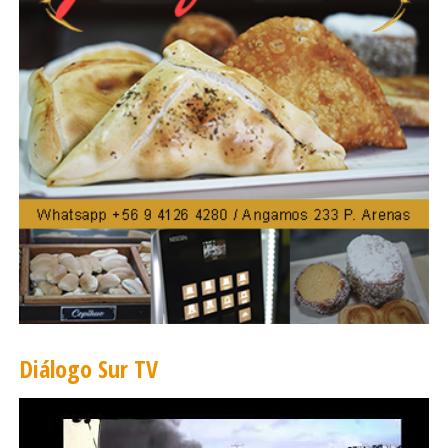
de la Secplac de la municipalidad de Coyhaique
señaló que “desde el año 2013 que el municipio
viene trabajando junto a la Universidad de
Magallanes en este convenio de cooperación lo
cual ha sido muy positivo”.
Villarroel agregó además que “durante 10 días,
estos futuros profesionales, visitaron 120
viviendas de la comuna de Coyhaique con el
objetivo de regularizarlas para que después
estas familias puedan postular a beneficios tales
como aislación térmica, cierre perimetral y
ampliación de viviendas entre otros”.
Diálogo Sur TV