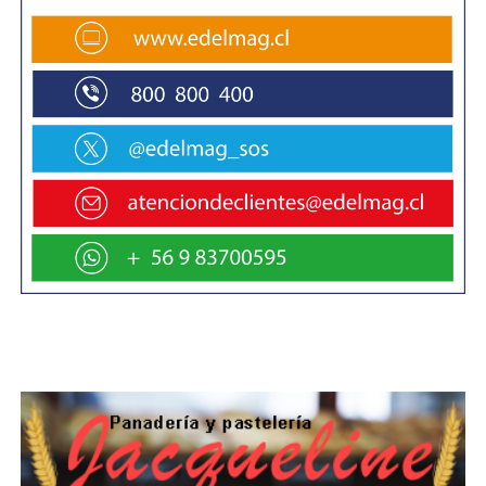
En cuanto a la experiencia vivida, Márquez agregó
que “es muy enriquecedor porque se aprende
mucho, en esta visita trabajamos a la par con la
comunidad y logramos poner en práctica lo
aprendido en todos estos años de carrera”.
En tanto, José Agüero vecino de la población
Pedro Aguirre Cerda valoró la instancia
señalando que “estamos muy contentos por la
oportunidad de regularizar nuestras viviendas, si
uno quisiera hacer esto de forma particular no
puede porque es muy caro este tipo de trabajo.
Sólo agradecer a quienes se dieron el tiempo de
venir a nuestra población a ayudarnos en esta
materia”.
En este mismo contexto, Julio Villarroel Director