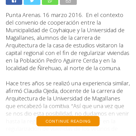
Punta Arenas. 16 marzo 2016. En el contexto
del convenio de cooperación entre la
Municipalidad de Coyhaique y la Universidad de
Magallanes, alumnos de la carrera de
Arquitectura de la casa de estudios visitaron la
capital regional con el fin de regularizar viviendas
en la Población Pedro Aguirre Cerda y en la
localidad de Ñirehuao, al norte de la comuna.
Hace tres años se realizó una experiencia similar,
afirmó Claudia Ojeda, docente de la carrera de
Arquitectura de la Universidad de Magallanes
que encabezó la comitiva. “Así que una vez que
se nos dio esta posibilidad, no dudamos en venir
hasta la región de Aysén para trabajar en la
CONTINUE READING
regularización de viviendas de los vecinos de