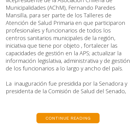
Municipalidades (AChM), Fernando Paredes
Mansilla, para ser parte de los Talleres de
Atención de Salud Primaria en que participaron
profesionales y funcionarios de todos los
centros sanitarios municipales de la región,
iniciativa que tiene por objeto , fortalecer las
capacidades de gestión en la APS; actualizar la
información legislativa, administrativa y de gestión
de los funcionarios a lo largo y ancho del país.
La inauguración fue presidida por la Senadora y
presidenta de la Comisión de Salud del Senado,
Carolina Goic; el Alcalde de Punta Arenas, Emilio
Boccazzi; el Alcalde de Puerto Natales y vice
presidente de la AChM, Fernando Paredes, y el
CONTINUE READING
Alcalde de La Granja, Presidente de la Comisión
de Salud de la AChM, Alcalde Felipe Delpin.