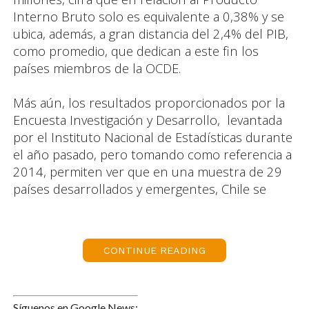
Interno Bruto solo es equivalente a 0,38% y se
ubica, además, a gran distancia del 2,4% del PIB,
como promedio, que dedican a este fin los
países miembros de la OCDE.
Más aún, los resultados proporcionados por la
Encuesta Investigación y Desarrollo, levantada
por el Instituto Nacional de Estadísticas durante
el año pasado, pero tomando como referencia a
2014, permiten ver que en una muestra de 29
países desarrollados y emergentes, Chile se
ubica en el último lugar, exhibiendo peores
resultados que Argentina y México en cuanto al
total de los recursos destinados a las
CONTINUE READING
mencionadas actividades.
En relación al financiamiento, los dos actores
Síguenos en Google News: