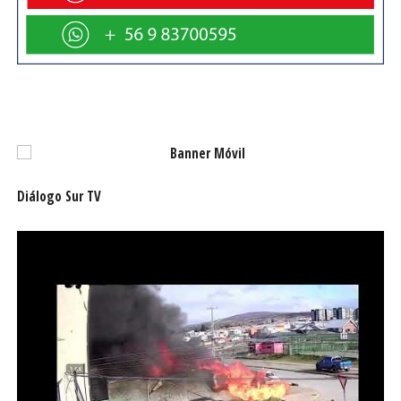
momento, cuando la economía refleja los
efectos de la caída de su principal producto de
exportación, como es el cobre, vuelve a tomar
preponderancia la necesidad de dar impulso a
un cambio en la estructura productiva, que nos
separe de los ciclos de los commodities y de la
dependencia de la “antigua” economía china, que
sí estaría mutando hacia otro estado, menos
intensivo en el consumo de materias primas.
Diálogo Sur TV
Fuente: Estrategia.