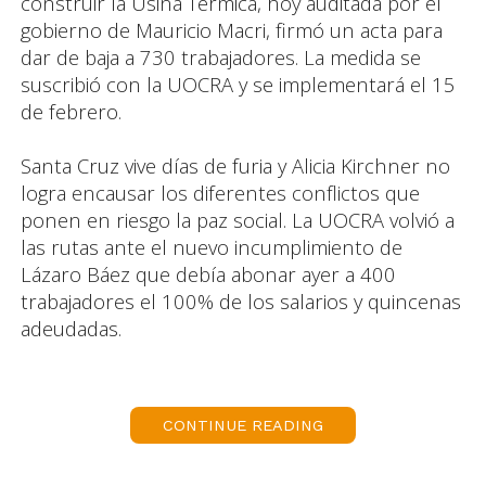
construir la Usina Térmica, hoy auditada por el
gobierno de Mauricio Macri, firmó un acta para
dar de baja a 730 trabajadores. La medida se
suscribió con la UOCRA y se implementará el 15
de febrero.
Santa Cruz vive días de furia y Alicia Kirchner no
logra encausar los diferentes conflictos que
ponen en riesgo la paz social. La UOCRA volvió a
las rutas ante el nuevo incumplimiento de
Lázaro Báez que debía abonar ayer a 400
trabajadores el 100% de los salarios y quincenas
adeudadas.
El plazo se vención y no se cumplió lo pactado el
viernes pasado en la secretaría de Trabajo.
CONTINUE READING
“Recién hoy y a cuenta gotas pagó a no más de
60 trabajadores, volvimos a la ruta y acá vamos a