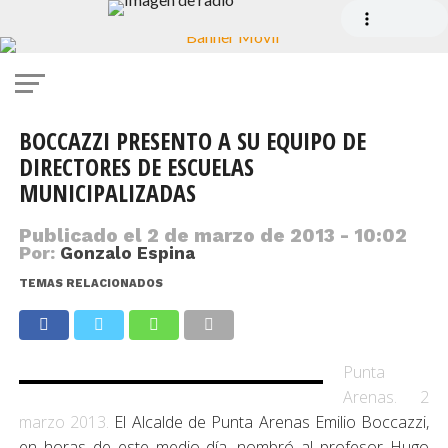
BOCCAZZI PRESENTO A SU EQUIPO DE
DIRECTORES DE ESCUELAS
MUNICIPALIZADAS
Publicado el
2 de marzo de 2013 - 10:02
Por:
Gonzalo Espina
TEMAS RELACIONADOS
Punta
Arenas. 2
marzo 2013.
El Alcalde de Punta Arenas Emilio Boccazzi,
en horas de este medio día, nombró al profesor Hugo