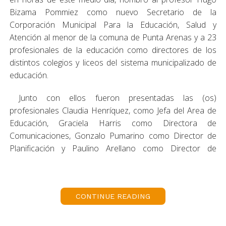
Bizama Pommiez como nuevo Secretario de la
Corporación Municipal Para la Educación, Salud y
Atención al menor de la comuna de Punta Arenas y a 23
profesionales de la educación como directores de los
distintos colegios y liceos del sistema municipalizado de
educación.
Junto con ellos fueron presentadas las (os)
profesionales Claudia Henríquez, como Jefa del Area de
Educación, Graciela Harris como Directora de
Comunicaciones, Gonzalo Pumarino como Director de
Planificación y Paulino Arellano como Director de
Proyectos.
La designación de los profesionales elegidos para las
direcciones de los colegios se realizó vía concurso de
CONTINUE READING
selección de directores, instancia realizada bajo las
normas de la Alta Dirección Pública, proceso que ha