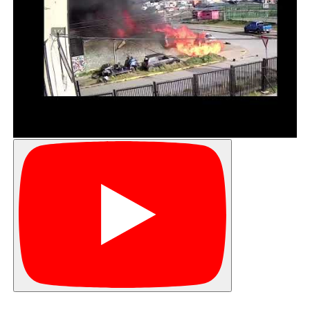
– Arturo Mancilla (Escuela Hernando de
Magallanes)
– Luis Vargas (Pedro Pablo Lemaitre)
– Daniel Gómez Arancibia (Liceo Politécnico)
– Aliro Quezada (Juan Bautista Contardi)
– Hilda Cárcamo (Padre Hurtado)
– Carlos Almonacid (Escuela Argentina)
– Cristina Susi (Sarmiento de Gamboa)
– Alma Alvaradejo (Juan Williams)
– Susana Barrientos (Escuela España)