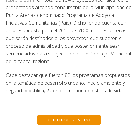
presentados al fondo concursable de la Municipalidad de
Punta Arenas denominado Programa de Apoyo a
Iniciativas Comunitarias (Paic). Dicho fondo cuenta con
un presupuesto para el 2011 de $100 millones, dineros
que serán destinados a los proyectos que superen el
proceso de admisibilidad y que posteriormente sean
sentenciados para su ejecución por el Concejo Municipal
de la capital regional.
Cabe destacar que fueron 82 los programas propuestos
en la temática de desarrollo urbano, medio ambiente y
seguridad pública; 22 en promoción de estilos de vida
saludable; 8 en nuevas tecnologías y 22 en cultura e
identidad territorial.
La admisibilidad de los proyectos dice relación con
CONTINUE READING
certificar la documentación legal adjunta a las iniciativas,
trabajo que es realizado por el área de organizaciones