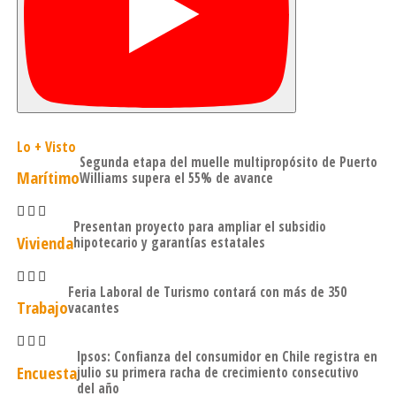
directo beneficio de los habitantes de la comuna.
Una vez finalizada la certificación los proyectos serán
visados por la comisión social del Concejo Municipal.
Lo + Visto
Segunda etapa del muelle multipropósito de Puerto
Marítimo
Williams supera el 55% de avance
Presentan proyecto para ampliar el subsidio
Vivienda
hipotecario y garantías estatales
Feria Laboral de Turismo contará con más de 350
Trabajo
vacantes
Ipsos: Confianza del consumidor en Chile registra en
Encuesta
julio su primera racha de crecimiento consecutivo
del año