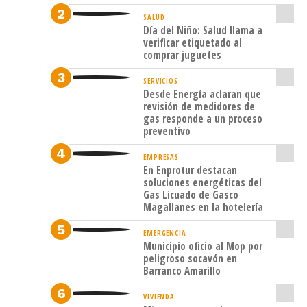
Crece
SALUD
Contigo,
Día del Niño: Salud llama a
situación
verificar etiquetado al
comprar juguetes
de
calle
SERVICIOS
Desde Energía aclaran que
y
revisión de medidores de
gas responde a un proceso
tercera
preventivo
edad.
EMPRESAS
En Enprotur destacan
La
soluciones energéticas del
canasta,
Gas Licuado de Gasco
Magallanes en la hotelería
que
contenía
EMERGENCIA
Municipio oficio al Mop por
en
peligroso socavón en
Barranco Amarillo
su
interior
VIVIENDA