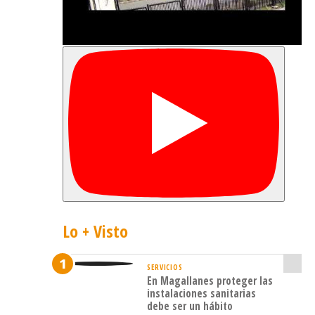
diferentes
programas
sociales
entre
los
que
se
encontraron
personas
pertenecientes
a
Lo + Visto
los
programas
SERVICIOS
Puente,
En Magallanes proteger las
instalaciones sanitarias
Chile
debe ser un hábito