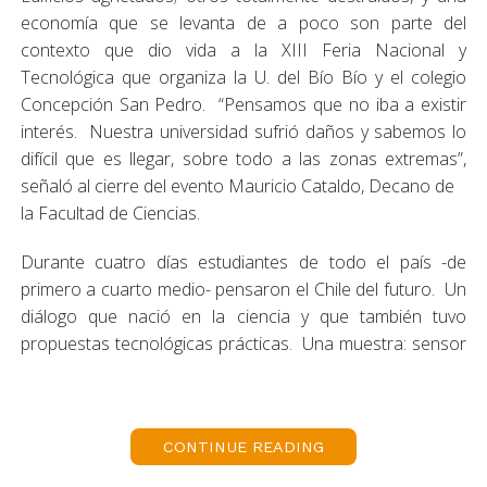
economía que se levanta de a poco son parte del
contexto que dio vida a la XIII Feria Nacional y
Tecnológica que organiza la U. del Bío Bío y el colegio
Concepción San Pedro. “Pensamos que no iba a existir
interés. Nuestra universidad sufrió daños y sabemos lo
difícil que es llegar, sobre todo a las zonas extremas”,
señaló al cierre del evento Mauricio Cataldo, Decano de
la Facultad de Ciencias.
Durante cuatro días estudiantes de todo el país -de
primero a cuarto medio- pensaron el Chile del futuro. Un
diálogo que nació en la ciencia y que también tuvo
propuestas tecnológicas prácticas. Una muestra: sensor
que avisa terremoto; energía nueva a partir del reciclaje
de aceite casero quemado; una repisa inteligente a base
de desechos; un violín biotecnológico; crecimiento de
CONTINUE READING
plantas con menos agua; y limpieza de aguas a partir de
carbón de Magallanes activado.