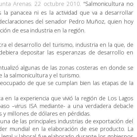
unta Arenas. 22 octubre 2010.
“Salmonicultura no
s la panacea ni es la actividad que va a desarrollar
s declaraciones del senador Pedro Muñoz, quien hoy
ación de esa industria en la región.
ra el desarrollo del turismo, industria en la que, de
 debiera depositar las esperanzas de desarrollo en
tualizó algunas de las zonas costeras en donde se
 la salmonicultura y el turismo.
reocupado de que se cumplan bien las etapas de la
a en la experiencia que vivió la región de Los Lagos
paso –virus ISA mediante- a una verdadera debacle
s y millones de dólares en pérdidas.
una de las principales industrias de exportación del
íder mundial en la elaboración de ese producto. La
 legal y laboral fue elaborado durante los gobiernos