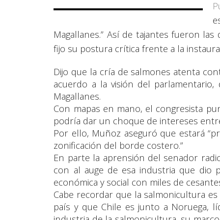
P
e
Magallanes.” Así de tajantes fueron la
fijo su postura crítica frente a la instaur
Dijo que la cría de salmones atenta cont
acuerdo a la visión del parlamentario,
Magallanes.
Con mapas en mano, el congresista pun
podría dar un choque de intereses entre
Por ello, Muñoz aseguró que estará “p
zonificación del borde costero.”
En parte la aprensión del senador radic
con al auge de esa industria que dio 
económica y social con miles de cesante
Cabe recordar que la salmonicultura es 
país y que Chile es junto a Noruega, l
industria de la salmonicultura, su marco