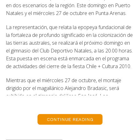
en dos escenarios de la región. Este domingo en Puerto
Natales y el miércoles 27 de octubre en Punta Arenas.
La representación, que relata la epopeya fundacional de
la fortaleza de profundo significado en la colonización de
las tierras australes, se realizará el próximo domingo en
el gimnasio del Club Deportivo Natales, a las 20.00 horas.
Esta puesta en escena está enmarcada en el programa
de actividades del cierre de la fiesta Chile + Cultura 2010.
Mientras que el miércoles 27 de octubre, el montaje
dirigido por el magallánico Alejandro Bradasic, será
exhibido en el gimnasio del liceo San José. Los
integrantes de la compañía Teatro Muerto actuarán
desde las 20.00 horas en el recinto ubicado en calle
Chiloé con Monseñor Fagnano.
CONTINUE READING
“Fuerte Bulnes”, que se presenta por primera vez la