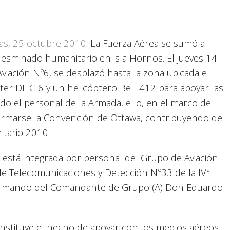
as, 25 octubre 2010.
La Fuerza Aérea se sumó al
desminado humanitario en isla Hornos. El jueves 14
viación Nº6, se desplazó hasta la zona ubicada el
tter DHC-6 y un helicóptero Bell-412 para apoyar las
o el personal de la Armada, ello, en el marco de
firmarse la Convención de Ottawa, contribuyendo de
tario 2010.
 está integrada por personal del Grupo de Aviación
 Telecomunicaciones y Detección Nº33 de la IVª
al mando del Comandante de Grupo (A) Don Eduardo
constituye el hecho de apoyar con los medios aéreos