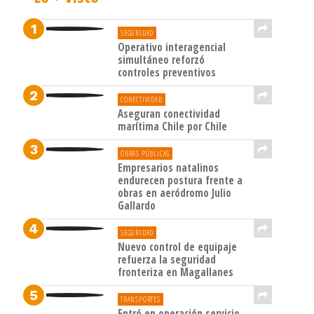
SEGURIDAD
Operativo interagencial
simultáneo reforzó
controles preventivos
CONECTIVIDAD
Aseguran conectividad
marítima Chile por Chile
OBRAS PÚBLICAS
Empresarios natalinos
endurecen postura frente a
obras en aeródromo Julio
Gallardo
SEGURIDAD
Nuevo control de equipaje
refuerza la seguridad
fronteriza en Magallanes
TRANSPORTES
Entró en operación servicio