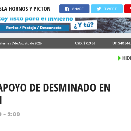
ISLA HORNOS Y PICTON
SHARE
TWEET
Viernes 7 de Agosto de 2026
USD: $913,86
UF: $40.844
 APOYO DE DESMINADO EN
N
 - 2:09