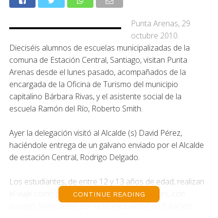
Punta Arenas, 29
octubre 2010.
Dieciséis alumnos de escuelas municipalizadas de la
comuna de Estación Central, Santiago, visitan Punta
Arenas desde el lunes pasado, acompañados de la
encargada de la Oficina de Turismo del municipio
capitalino Bárbara Rivas, y el asistente social de la
escuela Ramón del Río, Roberto Smith.
Ayer la delegación visitó al Alcalde (s) David Pérez,
haciéndole entrega de un galvano enviado por el Alcalde
de estación Central, Rodrigo Delgado.
Los estudiantes, de entre 12 y 13 años de edad, realizan
el viaje como premio por sus logros escolares, con
CONTINUE READING
pasajes financiados por la Municipalidad de Estación