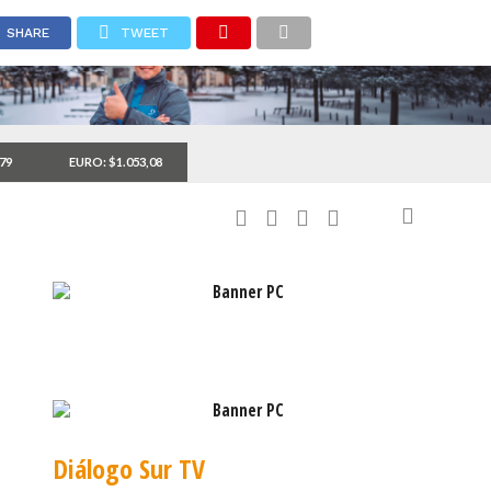
SHARE
TWEET
,79
EURO: $1.053,08
Diálogo Sur TV