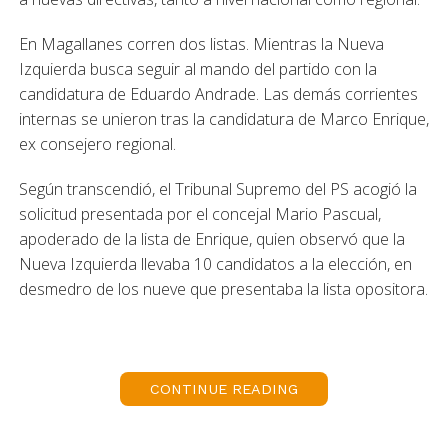
En Magallanes corren dos listas. Mientras la Nueva
Izquierda busca seguir al mando del partido con la
candidatura de Eduardo Andrade. Las demás corrientes
internas se unieron tras la candidatura de Marco Enrique,
ex consejero regional.
Según transcendió, el Tribunal Supremo del PS acogió la
solicitud presentada por el concejal Mario Pascual,
apoderado de la lista de Enrique, quien observó que la
Nueva Izquierda llevaba 10 candidatos a la elección, en
desmedro de los nueve que presentaba la lista opositora.
Hoy debe oficializarce esta información en la región, de
manera que serán los mismos candidatos cuestionados
los que elijan a quien sacar de la lista.
CONTINUE READING