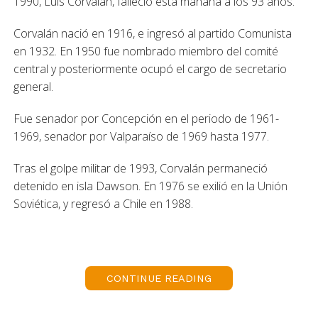
1990, Luis Corvalán, falleció esta mañana a los 93 años.
Corvalán nació en 1916, e ingresó al partido Comunista
en 1932. En 1950 fue nombrado miembro del comité
central y posteriormente ocupó el cargo de secretario
general.
Fue senador por Concepción en el periodo de 1961-
1969, senador por Valparaíso de 1969 hasta 1977.
Tras el golpe militar de 1993, Corvalán permaneció
detenido en isla Dawson. En 1976 se exilió en la Unión
Soviética, y regresó a Chile en 1988.
También trabajó como preriodista los periodicos El Siglo y
Frente Popular.
CONTINUE READING