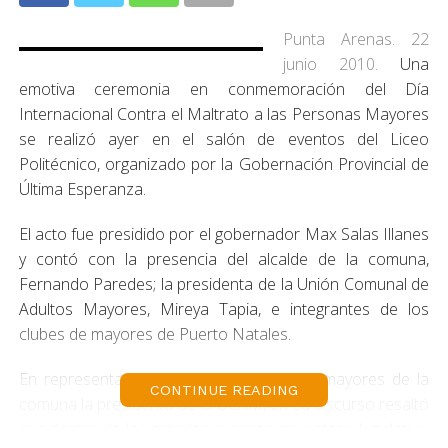
Punta Arenas. 22
junio 2010.
Una
emotiva ceremonia en conmemoración del Día
Internacional Contra el Maltrato a las Personas Mayores
se realizó ayer en el salón de eventos del Liceo
Politécnico, organizado por la Gobernación Provincial de
Última Esperanza.
El acto fue presidido por el gobernador Max Salas Illanes
y contó con la presencia del alcalde de la comuna,
Fernando Paredes; la presidenta de la Unión Comunal de
Adultos Mayores, Mireya Tapia, e integrantes de los
clubes de mayores de Puerto Natales.
En representación de todos los adultos mayores de la
CONTINUE READING
comuna la presidenta de la UCAM, en su discurso resaltó
que dentro de los grandes avances en materia legislativa,