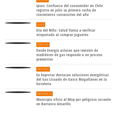
ENCUESTA
población puede informar sobre situaciones que
Ipsos: Confianza del consumidor en Chile
vulneren los derechos de los adultos mayores. Se trata
registra en julio su primera racha de
crecimiento consecutivo del año
del fono mayor 800 4000 35.
SALUD
Día del Niño: Salud llama a verificar
etiquetado al comprar juguetes
SERVICIOS
Desde Energía aclaran que revisión de
medidores de gas responde a un proceso
preventivo
EMPRESAS
En Enprotur destacan soluciones energéticas
del Gas Licuado de Gasco Magallanes en la
hotelería
EMERGENCIA
Municipio oficio al Mop por peligroso socavón
en Barranco Amarillo