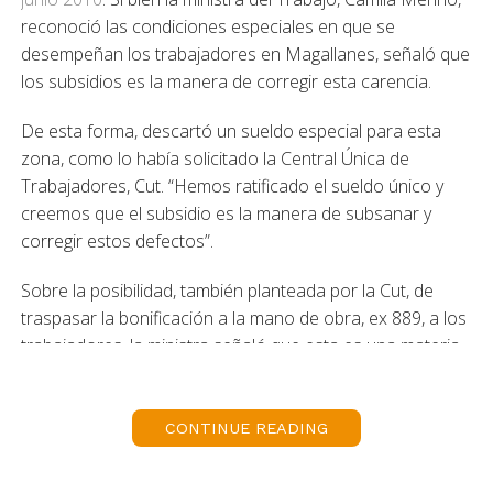
reconoció las condiciones especiales en que se
desempeñan los trabajadores en Magallanes, señaló que
los subsidios es la manera de corregir esta carencia.
De esta forma, descartó un sueldo especial para esta
zona, como lo había solicitado la Central Única de
Trabajadores, Cut. “Hemos ratificado el sueldo único y
creemos que el subsidio es la manera de subsanar y
corregir estos defectos”.
Sobre la posibilidad, también planteada por la Cut, de
traspasar la bonificación a la mano de obra, ex 889, a los
trabajadores, la ministra señaló que esta es una materia
que debe ser analizada, así como el futuro de este
beneficio.
CONTINUE READING
La secretaria de Estado llegó a la zona para poner en
marcha el convenio suscrito entre Chile y Argentina y que