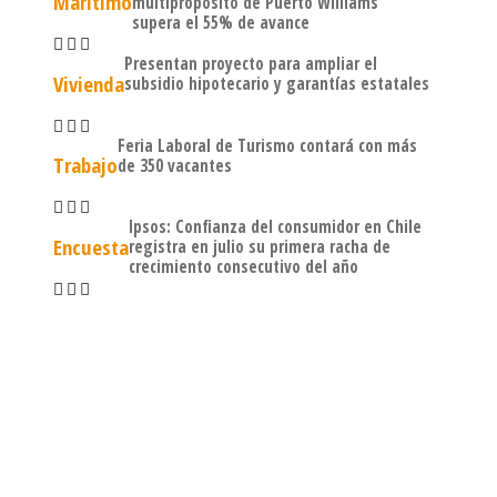
Marítimo
multipropósito de Puerto Williams
supera el 55% de avance
Presentan proyecto para ampliar el
Vivienda
subsidio hipotecario y garantías estatales
Feria Laboral de Turismo contará con más
Trabajo
de 350 vacantes
Ipsos: Confianza del consumidor en Chile
Encuesta
registra en julio su primera racha de
crecimiento consecutivo del año