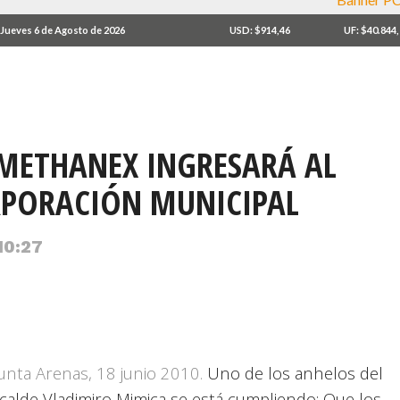
Jueves 6 de Agosto de 2026
USD: $914,46
UF: $40.844
METHANEX INGRESARÁ AL
RPORACIÓN MUNICIPAL
 10:27
unta Arenas, 18 junio 2010.
Uno de los anhelos del
lcalde Vladimiro Mimica se está cumpliendo; Que los