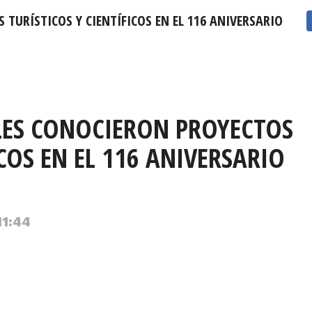
TURÍSTICOS Y CIENTÍFICOS EN EL 116 ANIVERSARIO DE 
Viernes 7 de Agosto de 2026
USD: $913,86
UF: $40.844
LES CONOCIERON PROYECTOS
ICOS EN EL 116 ANIVERSARIO
11:44