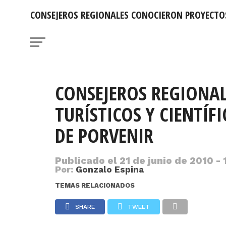
CONSEJEROS REGIONALES CONOCIERON PROYECTOS 
CONSEJEROS REGIONA
TURÍSTICOS Y CIENTÍF
DE PORVENIR
Publicado el
21 de junio de 2010 - 
Por:
Gonzalo Espina
TEMAS RELACIONADOS
SHARE
TWEET