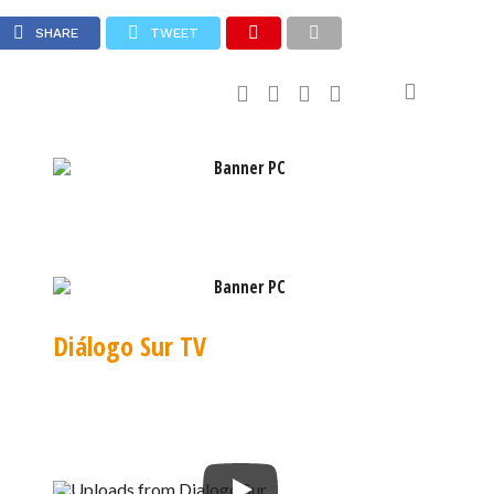
PORVENIR
SHARE
TWEET
,79
EURO: $1.053,08
Diálogo Sur TV