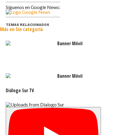
Síguenos en Google News:
La gobernadora anunció que se pondrán en contacto
con la seremi del trabajo, Sandra Amar, con el objetivo de
diseñar alguna estrategia para investigar el tema.
TEMAS RELACIONADOS
Más en Sin categoría
Diálogo Sur TV