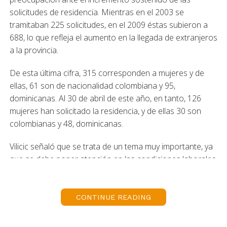
solicitudes de residencia. Mientras en el 2003 se
tramitaban 225 solicitudes, en el 2009 éstas subieron a
688, lo que refleja el aumento en la llegada de extranjeros
a la provincia.
De esta última cifra, 315 corresponden a mujeres y de
ellas, 61 son de nacionalidad colombiana y 95,
dominicanas. Al 30 de abril de este año, en tanto, 126
mujeres han solicitado la residencia, y de ellas 30 son
colombianas y 48, dominicanas.
Vilicic señaló que se trata de un tema muy importante, ya
que se debe poner atención en las condiciones laborales
de estas personas. “Estamos buscando el mecanismo
para poder interiorizarnos más acerca de la situación en
que viven y trabajan quienes provienen de otros países,
CONTINUE READING
sobre todo porque muchas de las personas
corresponden a mujeres”, afirmó la autoridad provincial.