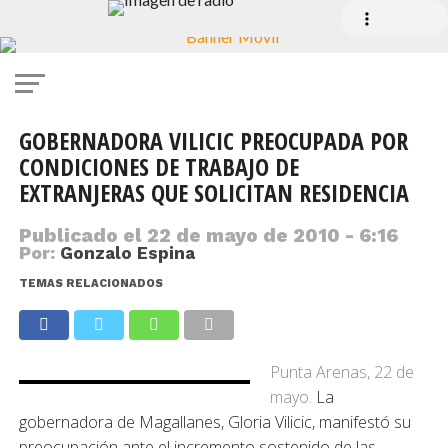
GOBERNADORA VILICIC PREOCUPADA POR
CONDICIONES DE TRABAJO DE
EXTRANJERAS QUE SOLICITAN RESIDENCIA
Publicado el
22 de mayo de 2010 - 6:16
Por:
Gonzalo Espina
TEMAS RELACIONADOS
Punta Arenas, 22 de
mayo.
La
gobernadora de Magallanes, Gloria Vilicic, manifestó su
preocupación ante el incremento sostenido de las