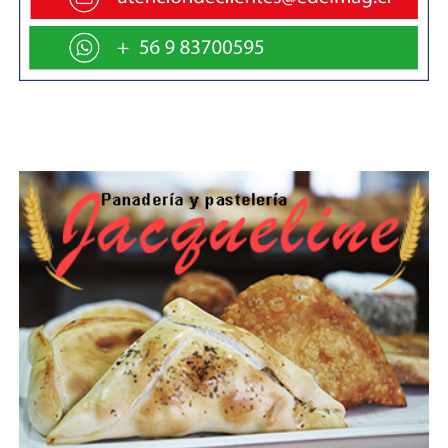
Muy agradecido se mostró, en tanto, el Presidente de la
Caleta de Pescadores, Jaime Cosme, quien destacó que
dichas obras mejorarán las condiciones laborales para
los trabajadores y disminuirán sus costos operacionales.
“Quiero agradecer al Presidente Gabriel Boric, al Director
de Obras Portuarias, al Delegado Presidencial, Seremis y
a las autoridades que se han preocupado mucho del
sector pesquero artesanal, porque para nosotros es muy
importante y gratificante lo que están haciendo.»