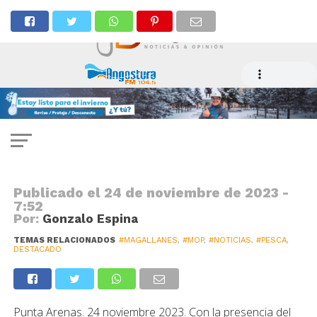
PESCA
$6 mil millones invertirán en
caleta Barranco Amarillo
Publicado el
24 de noviembre de 2023 -
7:52
Por:
Gonzalo Espina
TEMAS RELACIONADOS
#MAGALLANES
,
#MOP
,
#NOTICIAS
,
#PESCA
,
DESTACADO
Punta Arenas. 24 noviembre 2023. Con la presencia del