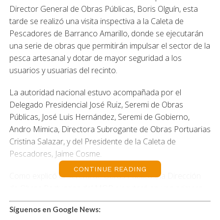
Director General de Obras Públicas, Boris Olguín, esta
tarde se realizó una visita inspectiva a la Caleta de
Pescadores de Barranco Amarillo, donde se ejecutarán
una serie de obras que permitirán impulsar el sector de la
pesca artesanal y dotar de mayor seguridad a los
usuarios y usuarias del recinto.
La autoridad nacional estuvo acompañada por el
Delegado Presidencial José Ruiz, Seremi de Obras
Públicas, José Luis Hernández, Seremi de Gobierno,
Andro Mimica, Directora Subrogante de Obras Portuarias
Cristina Salazar, y del Presidente de la Caleta de
Pescadores, Jaime Cosme.
CONTINUE READING
Como explicó el Seremi de Obras Públicas, la Dirección
de Obras Portuarias del MOP ejecutará en una primera
instancia la ampliación del cabezo de la zona del muelle
Síguenos en Google News:
para poder recibir una mayor cantidad de lanchas