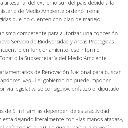
ca artesanal del extremo sur del país debido a la
Ministerio de Medio Ambiente ordenó frenar
gidas que no cuenten con plan de manejo.
rganismo competente para autorizar una concesión
evo Servicio de Biodiversidad y Áreas Protegidas
 encuentre en funcionamiento, ese informe
Conaf o la Subsecretaría del Medio Ambiente.
arlamentarios de Renovación Nacional para buscar
bajadores. «Aquí el gobierno no puede imponer
 vía legislativa se consiguió», enfatizó el diputado
 de 5 mil familias dependen de esta actividad
as está dejando literalmente con «las manos atadas»,
l país son igual a 0. Lo que el país y la mayoría