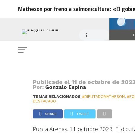
Matheson por freno a salmonicultura: «El gobi
NOTICIAS
Matheson por freno a salmonicultu
D
puede imponer ideologías»
Publicado el
11 de octubre de 2023
Por:
Gonzalo Espina
TEMAS RELACIONADOS
#DIPUTADOMATHESON
,
#EC
DESTACADO
SHARE
TWEET
Punta Arenas. 11 octubre 2023. El dipu