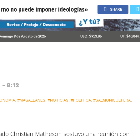
erno no puede imponer ideologías»
SHARE
ra: «El gobierno no
omingo 9 de Agosto de 2026
USD: $913,86
UF: $40.844
 - 8:12
ONOMIA
,
#MAGALLANES
,
#NOTICIAS
,
#POLITICA
,
#SALMONICULTURA
,
tado Christian Matheson sostuvo una reunión con