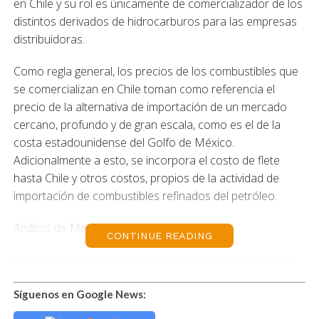
en Chile y su rol es únicamente de comercializador de los
distintos derivados de hidrocarburos para las empresas
distribuidoras.
Como regla general, los precios de los combustibles que
se comercializan en Chile toman como referencia el
precio de la alternativa de importación de un mercado
cercano, profundo y de gran escala, como es el de la
costa estadounidense del Golfo de México.
Adicionalmente a esto, se incorpora el costo de flete
hasta Chile y otros costos, propios de la actividad de
importación de combustibles refinados del petróleo.
Análisis de Mercado
CONTINUE READING
La semana anterior comenzaba bajo un contexto en el
cual los precios del crudo eran presionados al alza, en
medio de las señales de mejora en la guerra comercial
Síguenos en Google News:
entre Estados Unidos y China y una gran caída en los