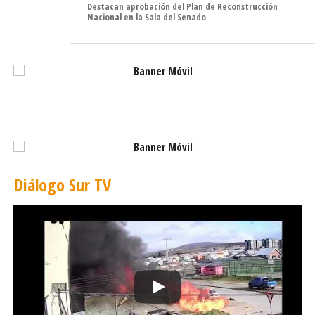
del precio del cobre.
Destacan aprobación del Plan de Reconstrucción
Nacional en la Sala del Senado
Tendencias
Considerando el contexto internacional del mercado de
combustibles y el tipo de cambio, junto con el Mecanismo
de Estabilización de Precios de Combustibles (MEPCO) y
el Fondo de Estabilización de Precios del Petróleo
(FEPP), que rigen en Chile cada semana, ENAP anticipa
un alza en el precio de las gasolinas de 93 y 97 octanos
de 3,1 y 4,2 pesos por litro ($/lt), respectivamente. Por su
Diálogo Sur TV
parte, el diésel aumentaría en 1,9 ($/lt). Finalmente, se
anticipa un aumento en el precio del kerosene de 3,4
($/lt), y una disminución en el precio del GLP de 0,5 ($/lt)
(*).