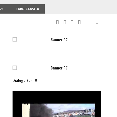
,79
EURO: $1.053,08
Diálogo Sur TV