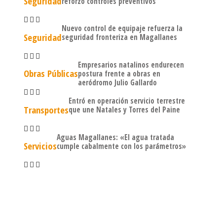
Seguridad
reforzó controles preventivos
Nuevo control de equipaje refuerza la
Seguridad
seguridad fronteriza en Magallanes
Empresarios natalinos endurecen
Obras Públicas
postura frente a obras en
aeródromo Julio Gallardo
Entró en operación servicio terrestre
Transportes
que une Natales y Torres del Paine
Aguas Magallanes: «El agua tratada
Servicios
cumple cabalmente con los parámetros»