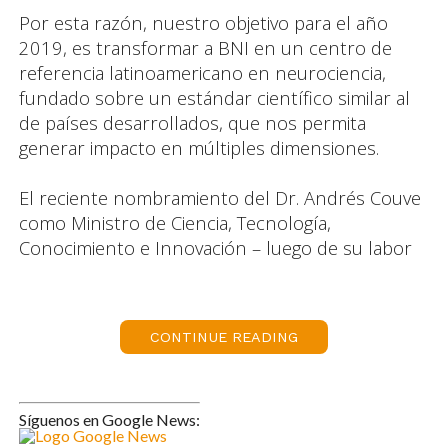
Por esta razón, nuestro objetivo para el año
2019, es transformar a BNI en un centro de
referencia latinoamericano en neurociencia,
fundado sobre un estándar científico similar al
de países desarrollados, que nos permita
generar impacto en múltiples dimensiones.
El reciente nombramiento del Dr. Andrés Couve
como Ministro de Ciencia, Tecnología,
Conocimiento e Innovación – luego de su labor
como director en este centro-, ejemplifica
nuestra misión principal: hacer de la
investigación un motor de desarrollo para el
CONTINUE READING
país.
Avanzar en esta línea desde los laboratorios
implica generar más comunicación y conexión
Síguenos en Google News:
entre disciplinas, mejorar la forma en que