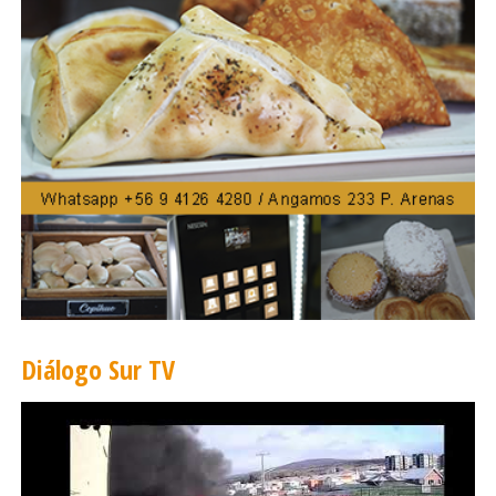
El factor Llugany
Otro factor de tipo más interno, pero no por
eso menos importante, estaría dado por la
personalidad y formas de actuar de algunos de
los protagonistas de estas elecciones 2017.
Así, por ejemplo, se destaca la figura de José
Juan Llugany (principal artillero de la candidatura
de Rodrigo Álvarez), actual vicepresidente de la
SOFOFA (y el más fuerte aliado del actual
presidente Hermann Von Mühlenbrock) y quien
por 20 años fuera gerente general de Carozzi y
Diálogo Sur TV
ahora miembro de su directorio.
Lo anterior, debido a que el estilo
confrontacional y duro de Lluganys ha dejado
más de algún herido.