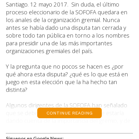
Santiago. 12 mayo 2017. Sin duda, el último
proceso eleccionario de la SOFOFA quedara en
los anales de la organización gremial. Nunca
antes se había dado una disputa tan cerrada y
sobre todo tan pública en torno a los nombres
para presidir una de las más importantes
organizaciones gremiales del país.
Y la pregunta que no pocos se hacen es ¿por
qué ahora esta disputa? ¿qué es lo que está en
juego en esta elección que la ha hecho tan
distinta?
Algunos dirigentes de la SOFOFA han señalado
que se debe a que el empresariado se estaría
CONTINUE READING
dando cuenta de la importancia del gremio, y de
la necesidad de influir en forma más eficaz en las
políticas públicas, sin embargo, a esta respuesta
Síguenos en Google News: