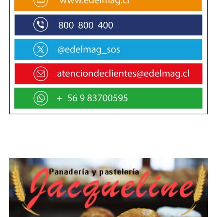
políticos o “funcionarios” gremiales para
defender sus intereses, sino que deben ser
ellos mismos los que salgan a explicar su labor.
Postura que habría sido recogida por el actual
candidato a presidir el gremio, Bernardo Larrain
Matte, quién ha asumido una actitud
diametralmente opuesta a la de su tío Eliodoro
Matte, quién después de la llamada “colusión del
papel” se retiró de la primera línea, tanto en el
CEP como en CMPC.
Seguir la estrategia de Andrónico Luksic es lo
que en definitiva habría impulsado a Larraín
Matte a dar un paso al frente, en vez de un paso
al costado, ante el escándalo público que afectó
a la CMPC y de la cual es miembro del directorio.