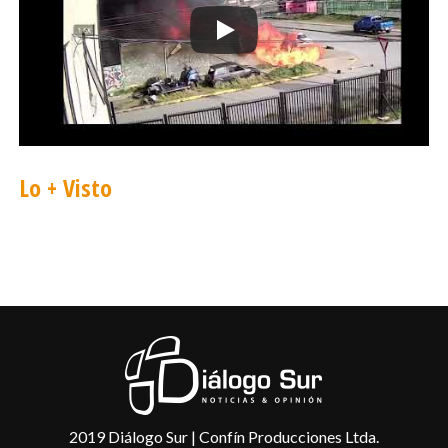
Como ejemplo, basta recordar que recién
asumido como vicepresidente de la SOFOFA,
Lluganys declaró al diario El Pulso (22 junio
2015) que: “Yo tengo una visión muy negativa de
los que esta pasando en el país” y “Veo al
Gobierno con una visión absolutamente anti
Lo + Visto
empresa privada”, agregando que “la propuesta
de Reforma Laboral es nefasta”.
Además, Lluganys fue uno de los mayores
defensores de la declaración de la SOFOFA ante
la violencia en la Araucanía, donde el organismo
gremial señaló que en la zona “ya no impera el
estado de derecho”, lo que causó un gran
revuelo en el mundo político y en especial en el
Gobierno.
2019 Diálogo Sur | Confín Producciones Ltda.