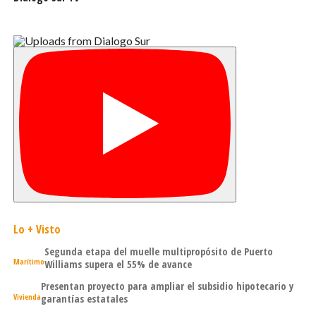
Excelentísima Presidenta de la República de Argentina, y a
todo el pueblo que, más allá de sus diferencias, lamenta
como nosotros la partida de un líder argentino y
latinoamericano”.
Lo + Visto
Segunda etapa del muelle multipropósito de Puerto
Marítimo
Williams supera el 55% de avance
Presentan proyecto para ampliar el subsidio hipotecario y
Vivienda
garantías estatales