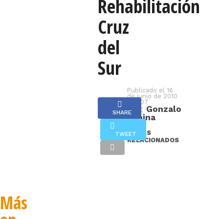
Rehabilitación
que
Cruz
tenía
el
del
Centro
Sur
de
Rehabilitación
Cruz
Publicado el
16
de junio de 2010
- 10:07
del
Por:
Gonzalo
SHARE
Espina
Sur,
permitió
TEMAS
TWEET
RELACIONADOS
un
proyecto
financiado
con
Más
fondos