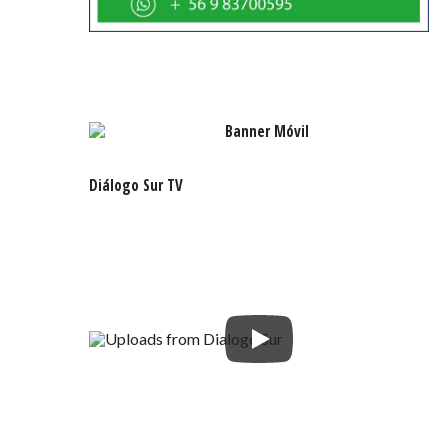
Vilicic
hizo
la
entrega
oficial
del
nuevo
Diálogo Sur TV
equipamiento
al
Director
Ejecutivo
de
la
Corporación
de
rehabilitación