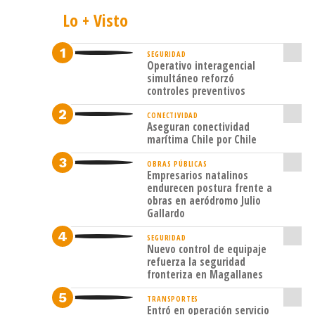
Club
Lo + Visto
de
Leones
SEGURIDAD
Operativo interagencial
Cruz
simultáneo reforzó
controles preventivos
del
Sur,
CONECTIVIDAD
Aseguran conectividad
Asterio
marítima Chile por Chile
Andrade.
OBRAS PÚBLICAS
Empresarios natalinos
Se
endurecen postura frente a
entregó
obras en aeródromo Julio
Gallardo
material
educacional,
SEGURIDAD
Nuevo control de equipaje
como
refuerza la seguridad
fronteriza en Magallanes
sillas
neurológicas
TRANSPORTES
Entró en operación servicio